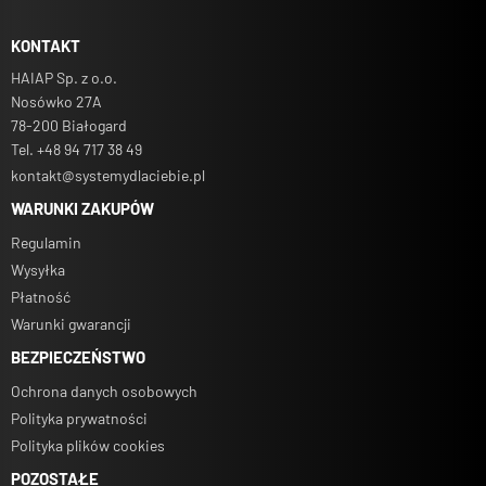
Jednostka sprzedaży:
KONTAKT
HAIAP Sp. z o.o.
Minimalna ilość:
Nosówko 27A
78-200 Białogard
Tel. +48 94 717 38 49
Koszt dostawy:
kontakt@systemydlaciebie.pl
WARUNKI ZAKUPÓW
Regulamin
Wysyłka
Płatność
Warunki gwarancji
BEZPIECZEŃSTWO
Ochrona danych osobowych
Polityka prywatności
Polityka plików cookies
POZOSTAŁE