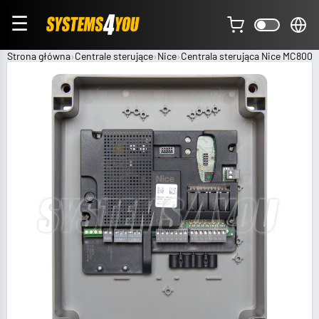
☰
Strona główna
Centrale sterujące
Nice
Centrala sterująca Nice MC800