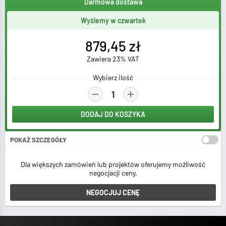
Darmowa dostawa
Wyślemy w czwartek
879,45 zł
Zawiera 23% VAT
Wybierz ilość
DODAJ DO KOSZYKA
POKAŻ SZCZEGÓŁY
Stawka VAT:
Dla większych zamówień lub projektów oferujemy możliwość
negocjacji ceny.
Łącznie netto za
1 sztuk
:
NEGOCJUJ CENĘ
715,00 zł
Łącznie brutto za
1 sztuk
:
879,45 zł