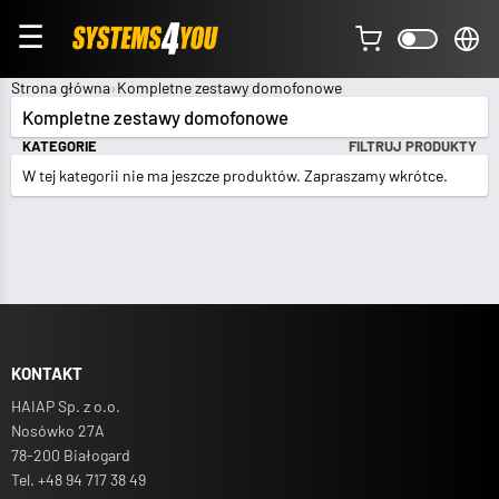
☰
Strona główna
Kompletne zestawy domofonowe
Kompletne zestawy domofonowe
KATEGORIE
FILTRUJ PRODUKTY
W tej kategorii nie ma jeszcze produktów. Zapraszamy wkrótce.
KONTAKT
HAIAP Sp. z o.o.
Nosówko 27A
78-200 Białogard
Tel. +48 94 717 38 49