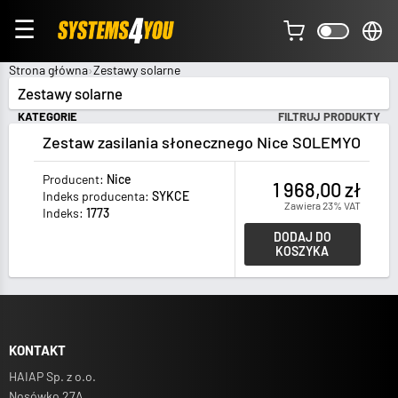
☰
Strona główna
Zestawy solarne
Zestawy solarne
KATEGORIE
FILTRUJ PRODUKTY
Zestaw zasilania słonecznego Nice SOLEMYO
Producent:
Nice
1 968,00 zł
Indeks producenta:
SYKCE
Zawiera 23% VAT
Indeks:
1773
DODAJ DO
KOSZYKA
KONTAKT
HAIAP Sp. z o.o.
Nosówko 27A