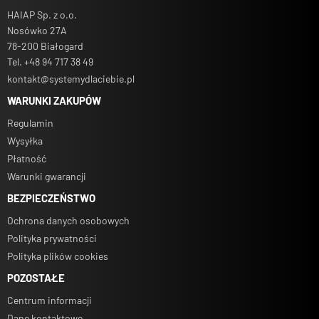
HAIAP Sp. z o.o.
Minimalna ilość:
Nosówko 27A
78-200 Białogard
Tel. +48 94 717 38 49
Koszt dostawy:
kontakt@systemydlaciebie.pl
WARUNKI ZAKUPÓW
Regulamin
Wysyłka
Płatność
Warunki gwarancji
BEZPIECZEŃSTWO
Ochrona danych osobowych
Polityka prywatności
Polityka plików cookies
POZOSTAŁE
Centrum informacji
Dane kontaktowe