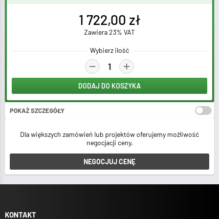
1 722,00 zł
Zawiera 23% VAT
Wybierz ilość
DODAJ DO KOSZYKA
POKAŻ SZCZEGÓŁY
Stawka VAT:
Dla większych zamówień lub projektów oferujemy możliwość
negocjacji ceny.
Łącznie netto za
1 sztuk
:
NEGOCJUJ CENĘ
1 400,00 zł
Łącznie brutto za
1 sztuk
:
1 722,00 zł
Jednostka sprzedaży:
KONTAKT