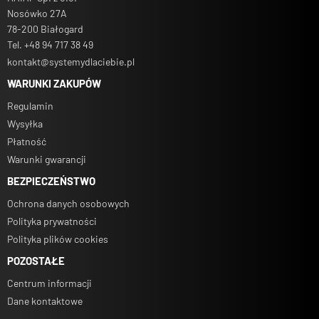
Minimalna ilość:
Nosówko 27A
78-200 Białogard
Tel. +48 94 717 38 49
Koszt dostawy:
kontakt@systemydlaciebie.pl
WARUNKI ZAKUPÓW
Regulamin
Wysyłka
Płatność
Warunki gwarancji
BEZPIECZEŃSTWO
Ochrona danych osobowych
Polityka prywatności
Polityka plików cookies
POZOSTAŁE
Centrum informacji
Dane kontaktowe