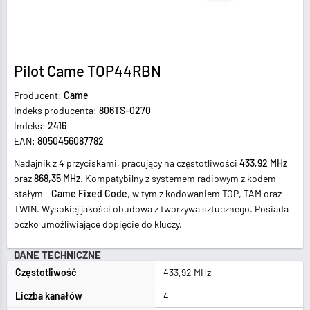
Pilot Came TOP44RBN
Producent:
Came
Indeks producenta:
806TS-0270
Indeks:
2416
EAN:
8050456087782
Nadajnik z 4 przyciskami, pracujący na częstotliwości
433,92 MHz
oraz
868,35 MHz
. Kompatybilny z systemem radiowym z kodem
stałym -
Came Fixed Code
, w tym z kodowaniem TOP, TAM oraz
TWIN. Wysokiej jakości obudowa z tworzywa sztucznego. Posiada
oczko umożliwiające dopięcie do kluczy.
DANE TECHNICZNE
Częstotliwość
433,92 MHz
Liczba kanałów
4