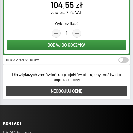
104,55 zł
Zawiera 23% VAT
Wybierz ilość
DODAJ DO KOSZYKA
POKAŻ SZCZEGÓŁY
Stawka VAT:
Dla większych zamówień lub projektów oferujemy możliwość
negocjacji ceny.
Łącznie netto za
1 sztuk
:
NEGOCJUJ CENĘ
85,00 zł
Łącznie brutto za
1 sztuk
:
104,55 zł
Jednostka sprzedaży:
KONTAKT
HAIAP Sp. z o.o.