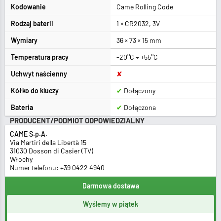
Kodowanie
Came Rolling Code
Rodzaj baterii
1 × CR2032, 3V
Wymiary
36 × 73 × 15 mm
Temperatura pracy
-20°C ÷ +55°C
Uchwyt naścienny
✘
Kółko do kluczy
✔
Dołączony
Bateria
✔
Dołączona
PRODUCENT/PODMIOT ODPOWIEDZIALNY
CAME S.p.A.
Via Martiri della Libertà 15
31030 Dosson di Casier (TV)
Włochy
Numer telefonu: +39 0422 4940
Darmowa dostawa
Wyślemy w piątek