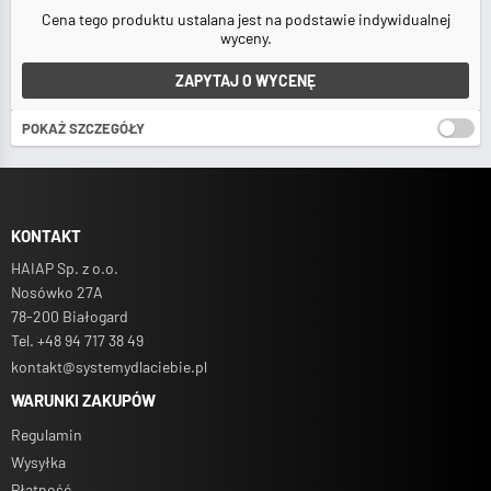
Cena tego produktu ustalana jest na podstawie indywidualnej
wyceny.
ZAPYTAJ O WYCENĘ
POKAŻ SZCZEGÓŁY
Jednostka sprzedaży:
Minimalna ilość:
KONTAKT
HAIAP Sp. z o.o.
Nosówko 27A
78-200 Białogard
Tel. +48 94 717 38 49
kontakt@systemydlaciebie.pl
WARUNKI ZAKUPÓW
Regulamin
Wysyłka
Płatność