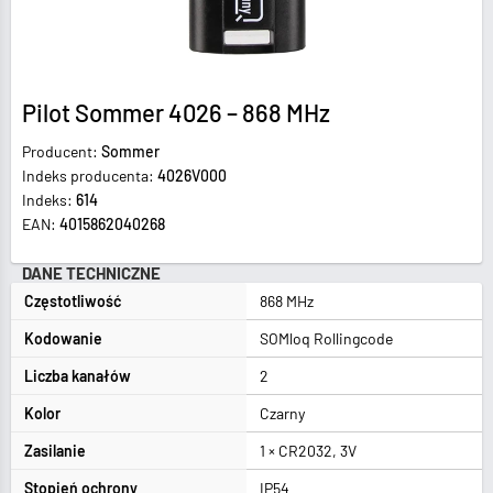
Pilot Sommer 4026 – 868 MHz
Producent:
Sommer
Indeks producenta:
4026V000
Indeks:
614
EAN:
4015862040268
DANE TECHNICZNE
Częstotliwość
868 MHz
Kodowanie
SOMloq Rollingcode
Liczba kanałów
2
Kolor
Czarny
Zasilanie
1 × CR2032, 3V
Stopień ochrony
IP54