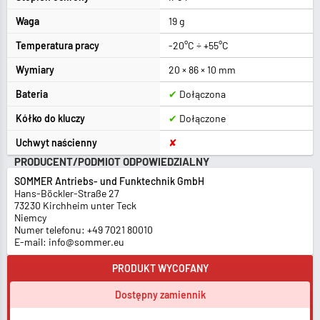
Waga
19 g
Temperatura pracy
-20°C ÷ +55°C
Wymiary
20 × 86 × 10 mm
Bateria
✔
Dołączona
Kółko do kluczy
✔
Dołączone
Uchwyt naścienny
✘
PRODUCENT/PODMIOT ODPOWIEDZIALNY
SOMMER Antriebs- und Funktechnik GmbH
Hans-Böckler-Straße 27
73230 Kirchheim unter Teck
Niemcy
Numer telefonu: +49 7021 80010
E-mail: info@sommer.eu
PRODUKT WYCOFANY
Dostępny zamiennik